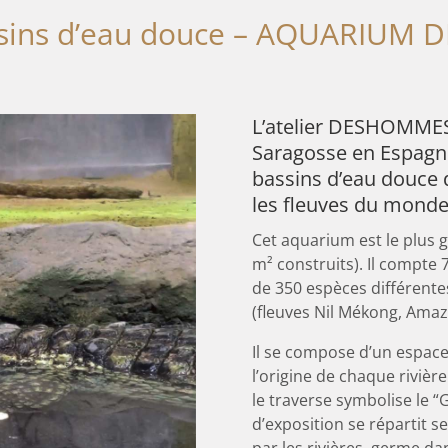
ssins d’eau douce – AQUARIUM 
L’atelier DESHOMMES 
Saragosse en Espagne
bassins d’eau douce
les fleuves du monde,
Cet aquarium est le plus 
m² construits). Il compte
de 350 espèces différentes
(fleuves Nil Mékong, Amaz
Il se compose d’un espace 
l’origine de chaque rivièr
le traverse symbolise le 
d’exposition se répartit sel
par les rivières, germe da