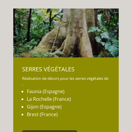
SERRES VÉGÉTALES
Réalisation de décors pour les serres végétales de
:
Faunia (Espagne)
La Rochelle (France)
Gijon (Espagne)
Brest (France)