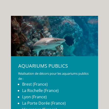
AQUARIUMS PUBLICS
Réalisation de décors pour les aquariums publics
de :
Brest (France)
La Rochelle (France)
Lyon (France)
La Porte Dorée (France)