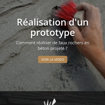
vidéo
Réalisation d'un
prototype
Comment réaliser de faux rochers en
béton projeté ?
VOIR LA VIDEO