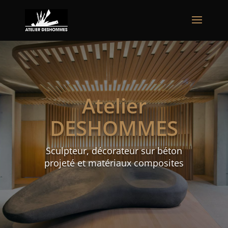
Atelier
DESHOMMES
Sculpteur, décorateur sur béton
projeté et matériaux composites