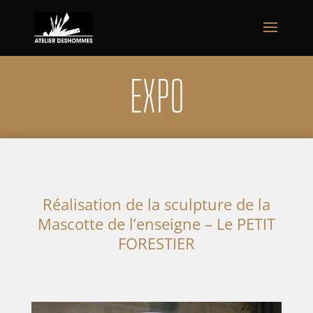
EXPO
Réalisation de la sculpture de la
Mascotte de l’enseigne – Le PETIT
FORESTIER