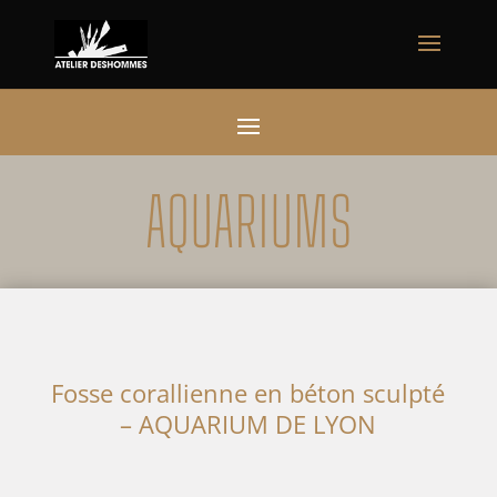
AQUARIUMS
Fosse corallienne en béton sculpté
– AQUARIUM DE LYON