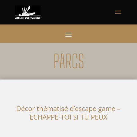
PARCS
Décor thématisé d’escape game –
ECHAPPE-TOI SI TU PEUX